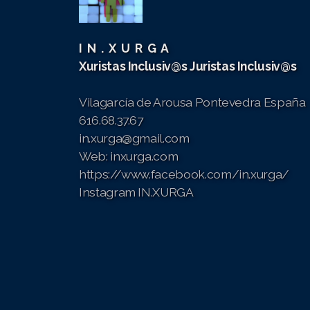
II Congreso IN.XURGA 2019
I N . X U R G A
III Congreso IN.XURGA 2020
Xuristas Inclusiv@s
Juristas Inclusiv@s
IV Congreso IN.XURGA 2021
Vilagarcía de Arousa
Pontevedra España
V Congreso Internacional IN.XURGA 2022
616.68.37.67
in.xurga@gmail.com
VI Congreso InternacionaI IN.XURGA 2023
Web: inxurga.com
VII Congreso Internacional IN.XURGA 2024
https://www.facebook.com/in.xurga/
Instagram IN.XURGA
VIII Congreso Internacional IN.XURGA 2025
IX Congreso Internacional IN.XURGA 2026
I Xornadas IN.XURGA Violencia de Xénero e Muller