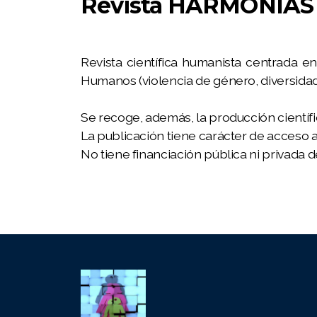
Revista HARMONÍAS
NÚMEROS PUBLICADOS
Nº 1 HARMONÍAS
Revista científica humanista centrada 
Nº 2 HARMONÍAS
Humanos (violencia de género, diversidad s
Nº 3 HARMONÍAS
Se recoge, además, la producción científ
Nº 4 HARMONÍAS
La publicación tiene carácter de acceso a
No tiene financiación pública ni privada d
Nº 5 HARMONÍAS
Nº 6 HARMONÍAS
Nº 7 HARMONÍAS
I Congreso IN.XURGA 2018