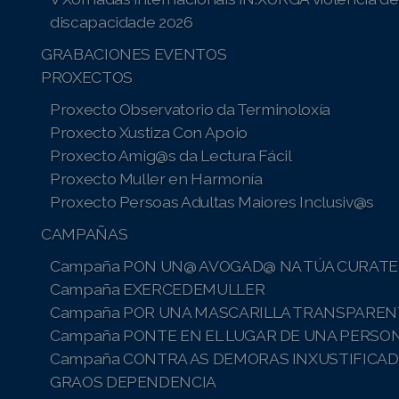
discapacidade 2026
GRABACIONES EVENTOS
PROXECTOS
Proxecto Observatorio da Terminoloxía
Proxecto Xustiza Con Apoio
Proxecto Amig@s da Lectura Fácil
Proxecto Muller en Harmonía
Proxecto Persoas Adultas Maiores Inclusiv@s
CAMPAÑAS
Campaña PON UN@ AVOGAD@ NA TÚA CURATE
Campaña EXERCEDEMULLER
Campaña POR UNA MASCARILLA TRANSPAREN
Campaña PONTE EN EL LUGAR DE UNA PERSO
Campaña CONTRA AS DEMORAS INXUSTIFICAD
GRAOS DEPENDENCIA