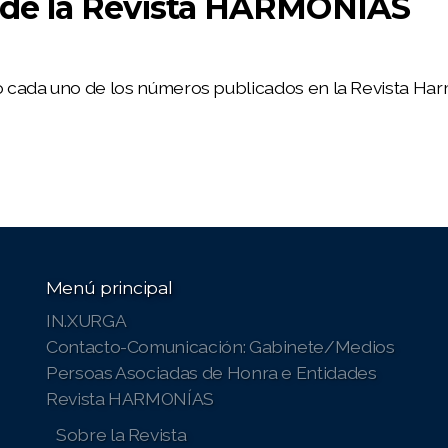
 de la Revista HARMONÍAS
 cada uno de los números publicados en la Revista Har
Menú principal
IN.XURGA
Contacto-Comunicación: Gabinete/Medios
Persoas Asociadas de Honra e Entidades
Revista HARMONÍAS
Sobre la Revista