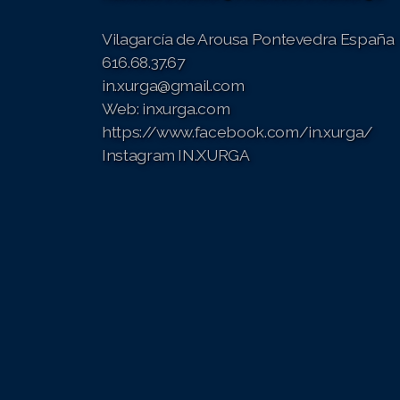
II Congreso IN.XURGA 2019
Vilagarcía de Arousa
Pontevedra España
616.68.37.67
III Congreso IN.XURGA 2020
in.xurga@gmail.com
IV Congreso IN.XURGA 2021
Web: inxurga.com
https://www.facebook.com/in.xurga/
V Congreso Internacional IN.XURGA 2022
Instagram IN.XURGA
VI Congreso InternacionaI IN.XURGA 2023
VII Congreso Internacional IN.XURGA 2024
VIII Congreso Internacional IN.XURGA 2025
IX Congreso Internacional IN.XURGA 2026
I Xornadas IN.XURGA Violencia de Xénero e Muller