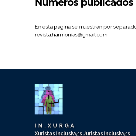
Números publicados
NÚMEROS PUBLICADOS
Nº 1 HARMONÍAS
En esta página se muestran por separado
Nº 2 HARMONÍAS
revista.harmonias@gmail.com
Nº 3 HARMONÍAS
Nº 4 HARMONÍAS
Nº 5 HARMONÍAS
Nº 6 HARMONÍAS
Nº 7 HARMONÍAS
I N . X U R G A
I Congreso IN.XURGA 2018
Xuristas Inclusiv@s
Juristas Inclusiv@s