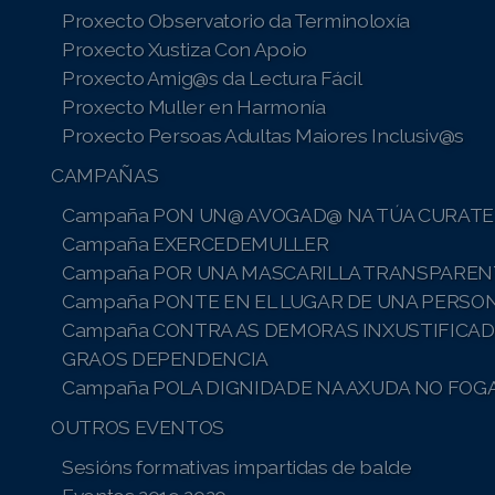
Proxecto Observatorio da Terminoloxía
Proxecto Xustiza Con Apoio
Proxecto Amig@s da Lectura Fácil
Proxecto Muller en Harmonía
Proxecto Persoas Adultas Maiores Inclusiv@s
CAMPAÑAS
Campaña PON UN@ AVOGAD@ NA TÚA CURATE
Campaña EXERCEDEMULLER
Campaña POR UNA MASCARILLA TRANSPAREN
Campaña PONTE EN EL LUGAR DE UNA PERSO
Campaña CONTRA AS DEMORAS INXUSTIFICAD
GRAOS DEPENDENCIA
Campaña POLA DIGNIDADE NA AXUDA NO FOG
OUTROS EVENTOS
Sesións formativas impartidas de balde