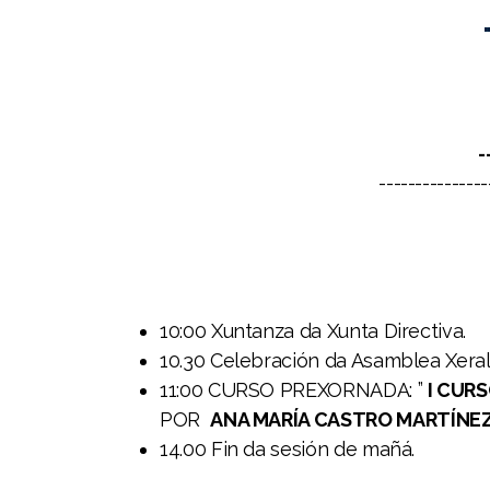
NÚMEROS PUBLICADOS
Nº 1 HARMONÍAS
Nº 2 HARMONÍAS
-
Nº 3 HARMONÍAS
---------------
Nº 4 HARMONÍAS
Nº 5 HARMONÍAS
Nº 6 HARMONÍAS
10:00 Xuntanza da Xunta Directiva.
Nº 7 HARMONÍAS
10.30 Celebración da Asamblea Xeral 
11:00 CURSO PREXORNADA: ”
I CUR
POR
ANA MARÍA CASTRO MARTÍNE
14.00 Fin da sesión de mañá.
I Congreso IN.XURGA 2018