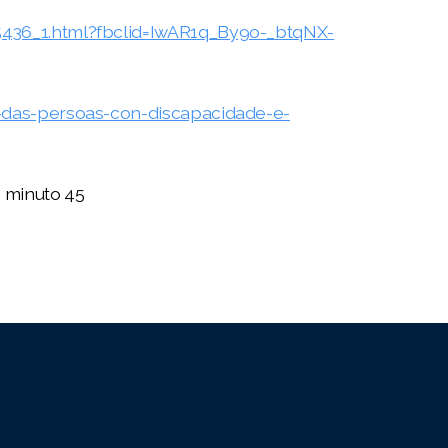
5436_1.html?fbclid=IwAR1q_By9o-_btqNX-
s-das-persoas-con-discapacidade-e-
o minuto 45