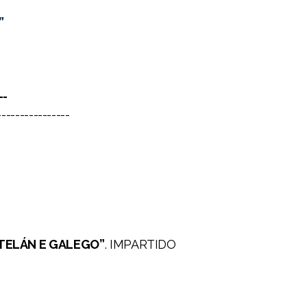
”
--
----------------
STELÁN E GALEGO”
. IMPARTIDO