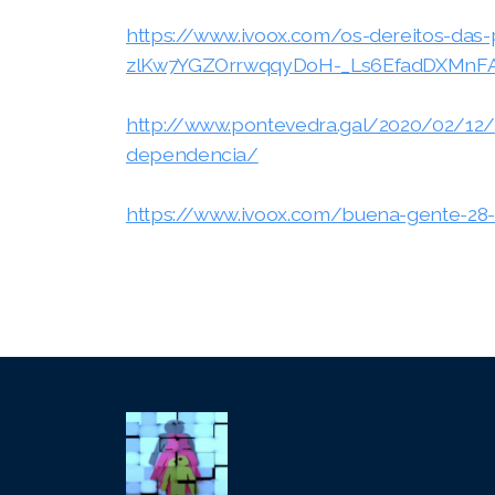
Campaña PONTE EN EL LUGAR DE UNA PERSONA
https://www.ivoox.com/os-dereitos-das
CON SORDERA
zlKw7YGZOrrwqqyDoH-_Ls6EfadDXMnFA
Campaña CONTRA AS DEMORAS INXUSTIFICADAS
http://www.pontevedra.gal/2020/02/12/p
NA TRAMITACIÓN GRAOS DEPENDENCIA
dependencia/
Campaña POLA DIGNIDADE NA AXUDA NO FOGAR
https://www.ivoox.com/buena-gente-28
Sesións formativas impartidas de balde
Eventos 2019 2020