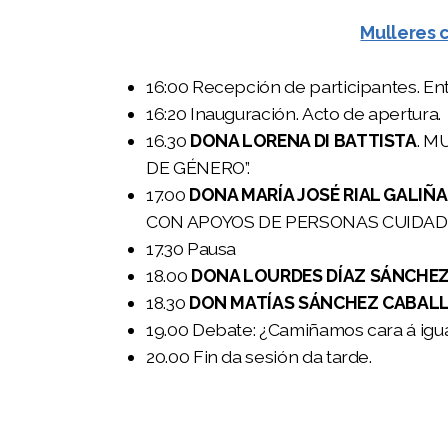
II Congreso IN.XURGA 2019
Mulleres 
III Congreso IN.XURGA 2020
16:00 Recepción de participantes. Ent
16:20 Inauguración. Acto de apertura.
IV Congreso IN.XURGA 2021
16.30
DONA LORENA DI BATTISTA
. M
V Congreso Internacional IN.XURGA 2022
DE GÉNERO”.
17.00
DONA MARÍA JOSÉ RIAL GALIÑ
VI Congreso InternacionaI IN.XURGA 2023
CON APOYOS DE PERSONAS CUIDAD
VII Congreso Internacional IN.XURGA 2024
17.30 Pausa
18.00
DONA LOURDES DÍAZ SÁNCHE
VIII Congreso Internacional IN.XURGA 2025
18.30
DON MATÍAS SÁNCHEZ CABAL
19.00 Debate: ¿Camiñamos cara á igu
IX Congreso Internacional IN.XURGA 2026
20.00 Fin da sesión da tarde.
I Xornadas IN.XURGA Violencia de Xénero e Muller