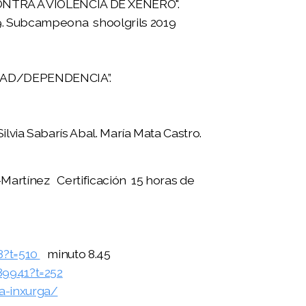
ONTRA A VIOLENCIA DE XÉNERO".
9. Subcampeona shoolgrils 2019
IDAD/DEPENDENCIA”.
lvia Sabarís Abal. María Mata Castro.
-Martínez
Certificación 15 horas de
8?t=510
minuto 8.45
89941?t=252
a-inxurga/