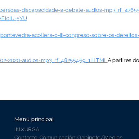
-persoas-discapacidade-a-debate-audios-mp3_rf_4765
EI0iU-5YU
ontevedra-acollera-o-iii-congreso-sobre-os-dereito
-02-2020-audios-mp3_rf_48255459_1.HTML
A partires d
Menú principal
IN.XURGA
Contacto-Comunicación: Gabinete/Medios