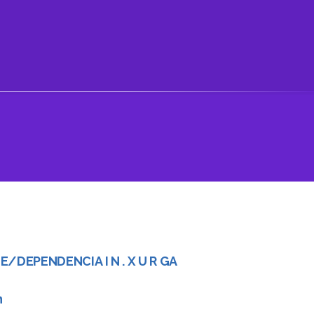
E/DEPENDENCIA I N . X U R GA
n