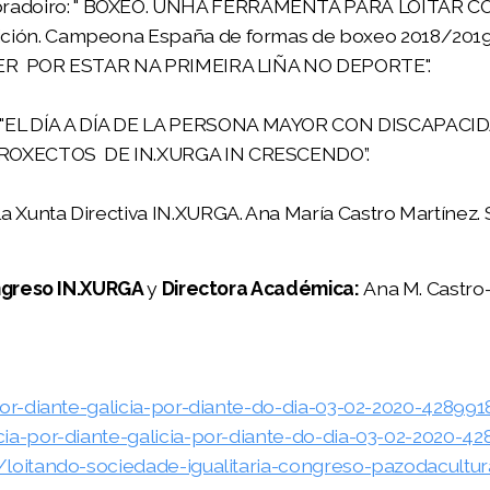
bradoiro: " BOXEO. UNHA FERRAMENTA PARA LOITAR C
bición. Campeona España de formas de boxeo 2018/201
ULLER POR ESTAR NA PRIMEIRA LIÑA NO DEPORTE".
. "EL DÍA A DÍA DE LA PERSONA MAYOR CON DISCAPAC
PROXECTOS DE IN.XURGA IN CRESCENDO”.
 Xunta Directiva IN.XURGA. Ana María Castro Martínez. Si
ongreso IN.XURGA
y
Directora Académica
:
Ana M. Castro
por-diante-galicia-por-diante-do-dia-03-02-2020-428991
ia-por-diante-galicia-por-diante-do-dia-03-02-2020-42
/loitando-sociedade-igualitaria-congreso-pazodacultur