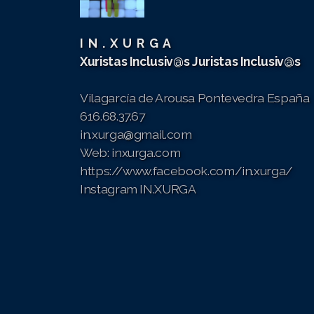
I N . X U R G A
Xuristas Inclusiv@s
Juristas Inclusiv@s
Vilagarcía de Arousa
Pontevedra España
616.68.37.67
in.xurga@gmail.com
Web: inxurga.com
https://www.facebook.com/in.xurga/
Instagram IN.XURGA