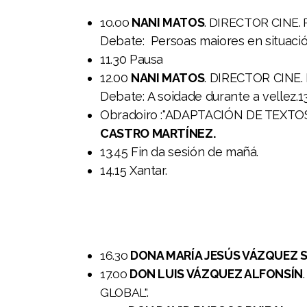
con Discapacidade 2018
10.00
NANI MATOS
. DIRECTOR CINE
Debate: Persoas maiores en situaci
II Xornadas IN.XURGA Violencia de Xénero e Muller
11.30 Pausa
con Discapacidade 2020
12.00
NANI MATOS
. DIRECTOR CIN
Debate: A soidade durante a vell
III Xornadas Internacionais IN.XURGA Violencia de
Obradoiro :"ADAPTACIÓN DE TEXTO
Xénero e Muller con Discapacidade 2022
CASTRO MARTÍNEZ.
IV Xornadas Internacionais IN.XURGA Violencia de
13.45 Fin da sesión de mañá.
Xénero e Muller con discapacidade 2024
14.15 Xantar.
V Xornadas internacionais IN.XURGA violencia de
xénero e muller con discapacidade 2026
16.30
DONA MARÍA JESÚS VÁZQUEZ 
17.00
DON LUIS VÁZQUEZ ALFONSÍN
GLOBAL".