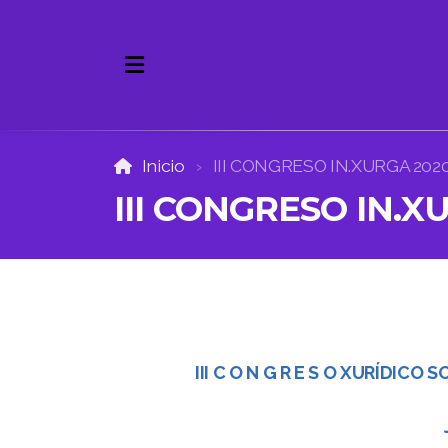
Inicio
III CONGRESO IN.XURGA 202
III CONGRESO IN.X
Sobre la Revista
Equipo Editorial
Envíos. Instrucciones.
III C O N G R E S O XURÍDIC
Contacto