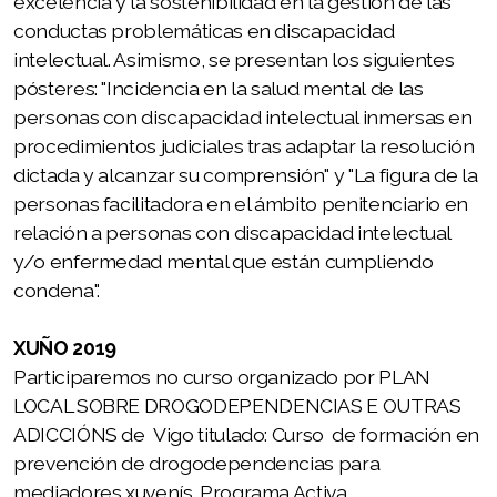
excelencia y la sostenibilidad en la gestión de las
conductas problemáticas en discapacidad
Proxecto Observatorio da Terminoloxía
intelectual. Asimismo, se presentan los siguientes
Proxecto Xustiza Con Apoio
pósteres: "Incidencia en la salud mental de las
personas con discapacidad intelectual inmersas en
Proxecto Amig@s da Lectura Fácil
procedimientos judiciales tras adaptar la resolución
dictada y alcanzar su comprensión" y "La figura de la
Proxecto Muller en Harmonía
personas facilitadora en el ámbito penitenciario en
Proxecto Persoas Adultas Maiores Inclusiv@s
relación a personas con discapacidad intelectual
y/o enfermedad mental que están cumpliendo
condena".
Campaña PON UN@ AVOGAD@ NA TÚA CURATELA
XUÑO 2019
Participaremos no curso organizado por PLAN
Campaña EXERCEDEMULLER
LOCAL SOBRE DROGODEPENDENCIAS E OUTRAS
ADICCIÓNS de Vigo titulado: Curso de formación en
Campaña POR UNA MASCARILLA TRANSPARENTE
prevención de drogodependencias para
PARA TOD@S
mediadores xuvenís. Programa Activa.