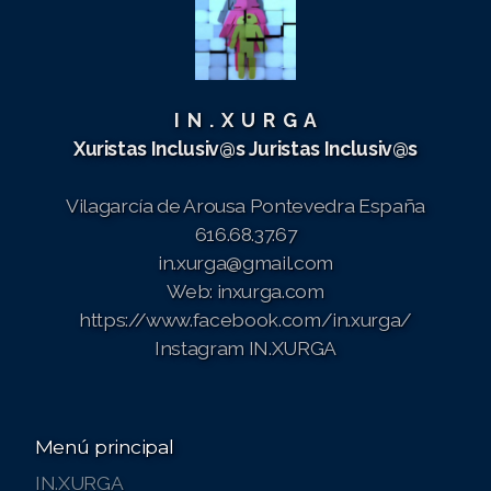
I N . X U R G A
Xuristas Inclusiv@s
Juristas Inclusiv@s
Vilagarcía de Arousa
Pontevedra España
616.68.37.67
in.xurga@gmail.com
Web: inxurga.com
https://www.facebook.com/in.xurga/
Instagram IN.XURGA
Menú principal
IN.XURGA