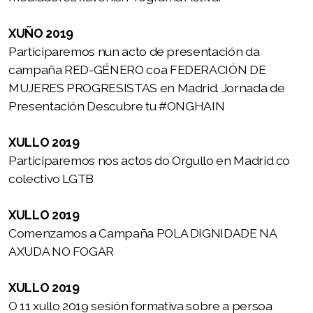
Campaña PONTE EN EL LUGAR DE UNA PERSONA
XUÑO 2019
CON SORDERA
Participaremos nun acto de presentación da
Campaña CONTRA AS DEMORAS INXUSTIFICADAS
campaña RED-GÉNERO coa FEDERACIÓN DE
MUJERES PROGRESISTAS en Madrid. Jornada de
NA TRAMITACIÓN GRAOS DEPENDENCIA
Presentación Descubre tu #ONGHAIN
Campaña POLA DIGNIDADE NA AXUDA NO FOGAR
XULLO 2019
Participaremos nos actos do Orgullo en Madrid co
colectivo LGTB
Sesións formativas impartidas de balde
XULLO 2019
Eventos 2019 2020
Comenzamos a Campaña POLA DIGNIDADE NA
AXUDA NO FOGAR
XULLO 2019
O 11 xullo 2019 sesión formativa sobre a persoa