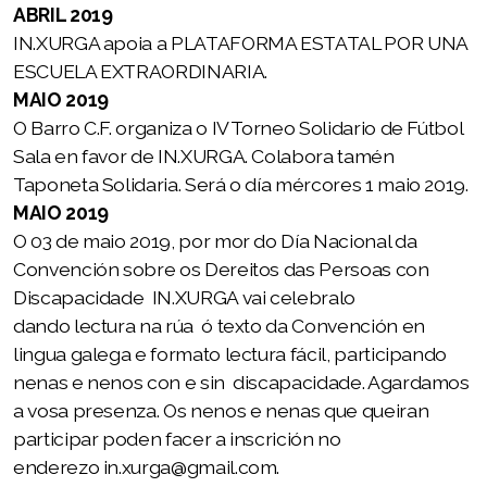
ABRIL 2019
II Congreso IN.XURGA 2019
IN.XURGA apoia a PLATAFORMA ESTATAL POR UNA
ESCUELA EXTRAORDINARIA.
III Congreso IN.XURGA 2020
MAIO 2019
IV Congreso IN.XURGA 2021
O Barro C.F. organiza o IV Torneo Solidario de Fútbol
Sala en favor de IN.XURGA. Colabora tamén
V Congreso Internacional IN.XURGA 2022
Taponeta Solidaria. Será o día mércores 1 maio 2019.
MAIO 2019
VI Congreso InternacionaI IN.XURGA 2023
O 03 de maio 2019, por mor do Día Nacional da
Convención sobre os Dereitos das Persoas con
VII Congreso Internacional IN.XURGA 2024
Discapacidade IN.XURGA vai celebralo
VIII Congreso Internacional IN.XURGA 2025
dando lectura na rúa ó texto da Convención en
lingua galega e formato lectura fácil, participando
IX Congreso Internacional IN.XURGA 2026
nenas e nenos con e sin discapacidade. Agardamos
a vosa presenza. Os nenos e nenas que queiran
participar poden facer a inscrición no
enderezo in.xurga@gmail.com.
I Xornadas IN.XURGA Violencia de Xénero e Muller