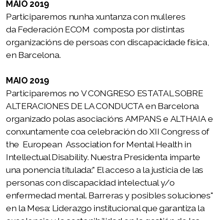
MAIO 2019
con Discapacidade 2018
Participaremos nunha xuntanza con mulleres
da Federación ECOM composta por distintas
II Xornadas IN.XURGA Violencia de Xénero e Muller
organizacións de persoas con discapacidade física,
con Discapacidade 2020
en Barcelona.
III Xornadas Internacionais IN.XURGA Violencia de
MAIO 2019
Xénero e Muller con Discapacidade 2022
Participaremos no V CONGRESO ESTATAL SOBRE
ALTERACIONES DE LA CONDUCTA en Barcelona
IV Xornadas Internacionais IN.XURGA Violencia de
organizado polas asociacións AMPANS e ALTHAIA e
Xénero e Muller con discapacidade 2024
conxuntamente coa celebración do XII Congress of
V Xornadas internacionais IN.XURGA violencia de
the European Association for Mental Health in
Intellectual Disability. Nuestra Presidenta imparte
xénero e muller con discapacidade 2026
una ponencia titulada:" El acceso a la justicia de las
personas con discapacidad intelectual y/o
enfermedad mental. Barreras y posibles soluciones"
en la Mesa: Liderazgo institucional que garantiza la