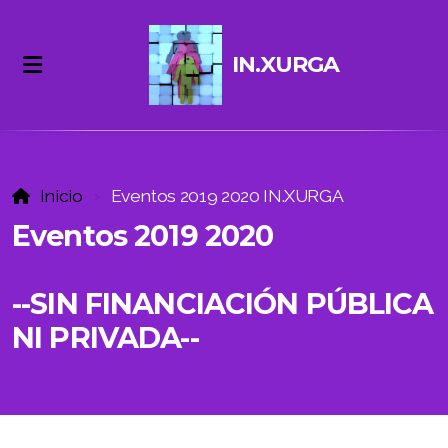
IN.XURGA
Inicio
Eventos 2019 2020 IN.XURGA
Eventos 2019 2020
Sobre la Revista
--SIN FINANCIACIÓN PÚBLICA
Equipo Editorial
NI PRIVADA--
Envíos. Instrucciones.
Contacto