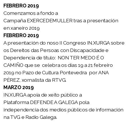
NÚMEROS PUBLICADOS
FEBREIRO 2019
Comenzamos a fondo a
Nº 1 HARMONÍAS
Campaña EXERCEDEMULLER
tras a presentación
en xaneiro 2019
Nº 2 HARMONÍAS
FEBREIRO 2019
Nº 3 HARMONÍAS
A presentación do noso II Congreso IN.XURGA sobre
os Dereitos das Persoas con Discapacidade e
Nº 4 HARMONÍAS
Dependencia de título: NON TER MEDO É O
CAMIÑO que se celebra os días 19 a 21 febreiro
Nº 5 HARMONÍAS
2019 no Pazo de Cultura Pontevedra por ANA
Nº 6 HARMONÍAS
PÉREZ, xornalista da RTVG.
MARZO 2019
Nº 7 HARMONÍAS
IN.XURGA apoia de xeito público a
Plataforma DEFENDE A GALEGA pola
independencia dos medios públicos de información
na TVG e Radio Galega.
I Congreso IN.XURGA 2018