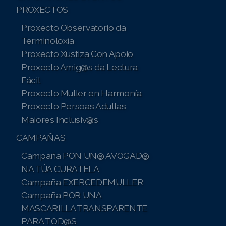
PROXECTOS
Proxecto Observatorio da
Terminoloxía
Proxecto Xustiza Con Apoio
Proxecto Amig@s da Lectura
Fácil
Proxecto Muller en Harmonía
Proxecto Persoas Adultas
Maiores Inclusiv@s
CAMPAÑAS
Campaña PON UN@ AVOGAD@
NA TÚA CURATELA
Campaña EXERCEDEMULLER
Campaña POR UNA
MASCARILLA TRANSPARENTE
PARA TOD@S